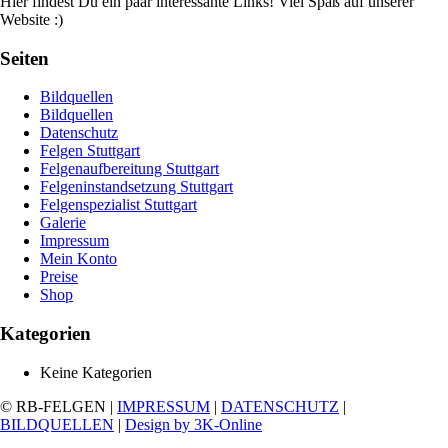
Hier findest Du ein paar interessante Links! Viel Spaß auf unserer
Website :)
Seiten
Bildquellen
Bildquellen
Datenschutz
Felgen Stuttgart
Felgenaufbereitung Stuttgart
Felgeninstandsetzung Stuttgart
Felgenspezialist Stuttgart
Galerie
Impressum
Mein Konto
Preise
Shop
Kategorien
Keine Kategorien
© RB-FELGEN |
IMPRESSUM
|
DATENSCHUTZ
|
BILDQUELLEN
|
Design by 3K-Online