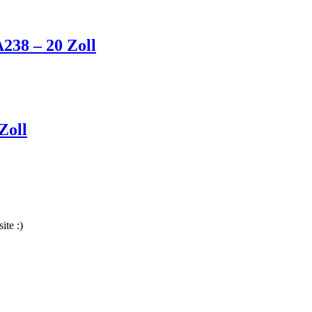
238 – 20 Zoll
Zoll
ite :)