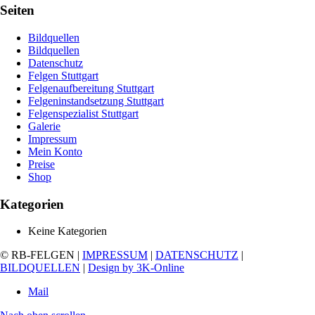
Seiten
Bildquellen
Bildquellen
Datenschutz
Felgen Stuttgart
Felgenaufbereitung Stuttgart
Felgeninstandsetzung Stuttgart
Felgenspezialist Stuttgart
Galerie
Impressum
Mein Konto
Preise
Shop
Kategorien
Keine Kategorien
© RB-FELGEN |
IMPRESSUM
|
DATENSCHUTZ
|
BILDQUELLEN
|
Design by 3K-Online
Mail